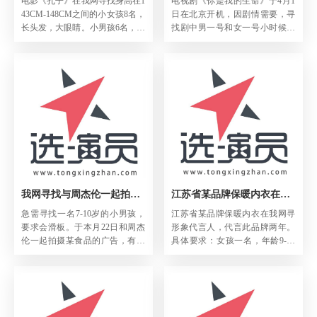
电影《孔子》在我网寻找身高在1
电视剧《你是我的生命》于4月1
43CM-148CM之间的小女孩8名，
日在北京开机，因剧情需要，寻
长头发，大眼睛。小男孩6名，身
找剧中男一号和女一号小时候的
高145CM左右。在3月27日去北京
童年，具体要求如下：一名7-8岁
的怀柔影视基地拍摄，要跟周润
的小男孩，身高130CM-135CM之
发搭戏，要连拍3-4天，如有合适
间；一名11-12岁之间的小男孩，
者请速与我们联系。...
身高150-160之间；一名12岁左右
的小女孩，身高150CM左右。以
上演员必须有拍摄经验，如有合
适者请速与我们联系。...
我网寻找与周杰伦一起拍摄某食品广告的小男孩
江苏省某品牌保暖内衣在我网寻形象代言人
急需寻找一名7-10岁的小男孩，
江苏省某品牌保暖内衣在我网寻
要求会滑板。于本月22日和周杰
形象代言人，代言此品牌两年。
伦一起拍摄某食品的广告，有合
具体要求：女孩一名，年龄9-10
适者请速与我网联系。
岁，形象甜美，有平面拍摄经验
者优先。如有合适者请积极推
荐。