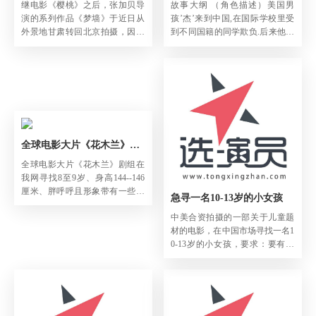
继电影《樱桃》之后，张加贝导
故事大纲 （角色描述）美国男
演的系列作品《梦墙》于近日从
孩’杰’来到中国,在国际学校里受
外景地甘肃转回北京拍摄，因剧
到不同国籍的同学欺负.后来他向
情需要寻找：8-10岁会说英语的
一个中国功夫老师韩先生学习功
中国小女孩，扮演角色“莉莉“；8
夫. 韩先生不光教会他武功,更教
-10岁印度小女孩，会说英语。剧
导他中国文化中的礼仪廉耻, 韩先
中台词如下：{北京国际女子学
生教导他武术并不是用来复仇打
院，这是一所对外籍人士子女开
架用的, ‘杰’也通过学习明白应该
放的基督教学校}。地点：佐智的
通过和平而非武力的方式解...
教室二十多位各色...
全球电影大片《花木兰》剧组在我网寻找一男孩
全球电影大片《花木兰》剧组在
我网寻找8至9岁、身高144--146
厘米、胖呼呼且形象带有一些霸
急寻一名10-13岁的小女孩
气的男孩，与著名童星徐娇搭档
中美合资拍摄的一部关于儿童题
演出，符合上述要求者请速与我
材的电影，在中国市场寻找一名1
网联系。
0-13岁的小女孩，要求：要有一
定的英语口语表达能力，形象具
有中国特色，有一定的表演基
础。有合适者请速与我网联系。